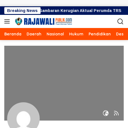
Langsung ke konten
4,8 Miliar Bukan Gambaran Kerugian Aktual Perumda TRS
Breaking News
Beranda
Daerah
Nasional
Hukum
Pendidikan
Desa