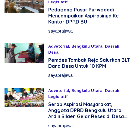
Legislatif
Pedagang Pasar Purwodadi
11 Mei 2026
Menyampaikan Aspirasinya Ke
Kantor DPRD BU
sayaprajawali
Advetorial
,
Bengkulu Utara
,
Daerah
,
Desa
Pemdes Tambak Rejo Salurkan BLT
7 Mei 2026
Dana Desa Untuk 10 KPM
sayaprajawali
Advetorial
,
Bengkulu Utara
,
Daerah
,
Legislatif
Serap Aspirasi Masyarakat,
2 Mei 2026
Anggota DPRD Bengkulu Utara
Ardin Silaen Gelar Reses di Desa
Rama Agung
sayaprajawali