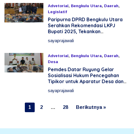
Advetorial
,
Bengkulu Utara
,
Daerah
,
Legislatif
Paripurna DPRD Bengkulu Utara
13 April 2026
Serahkan Rekomendasi LKPJ
Bupati 2025, Tekankan
Optimalisasi Program dan
sayaprajawali
Anggaran
Advetorial
,
Bengkulu Utara
,
Daerah
,
Desa
Pemdes Datar Ruyung Gelar
13 April 2026
Sosialisasi Hukum Pencegahan
Tipikor untuk Aparatur Desa dan
Masyarakat
sayaprajawali
P
1
2
…
28
Berikutnya »
a
g
i