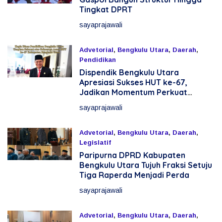
Tingkat DPRT
sayaprajawali
Advetorial
,
Bengkulu Utara
,
Daerah
,
Pendidikan
Dispendik Bengkulu Utara
9 Juli 2026
Apresiasi Sukses HUT ke-67,
Jadikan Momentum Perkuat
Pendidikan dan Kebersamaan
sayaprajawali
Advetorial
,
Bengkulu Utara
,
Daerah
,
Legislatif
Paripurna DPRD Kabupaten
18 Mei 2026
Bengkulu Utara Tujuh Fraksi Setuju
Tiga Raperda Menjadi Perda
sayaprajawali
Advetorial
,
Bengkulu Utara
,
Daerah
,