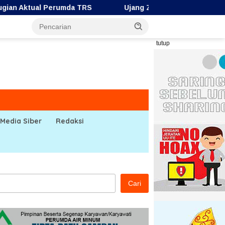
erumda TRS
Ujang Zakaria: HUT ke-67 Bengkulu Utara 
tutup
Media Siber
Redaksi
Cari