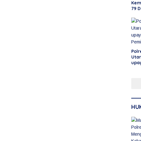
Kem
79 D
Lom
Polr
Utar
upa
Pem
HU