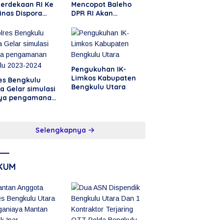
erdekaan RI Ke
Mencopot Baleho
inas Dispora
DPR RI Akan
ba Badminton
Berbuntut
perpanjang
Pengukuhan IK-
Limkos Kabupaten
es Bengkulu
Bengkulu Utara
a Gelar simulasi
ya pengamanan
ilu 2023-2024
Selengkapnya
KUM