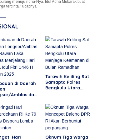
 pulang menuju ridha-Nya. Idul Adha Mubarak buat
rga tercinta," ucapnya
SIONAL
Tarawih Keliling Sat
Samapta Polres
bauan di Daerah
Bengkulu Utara
an
Menjaga Keamanan
gsor/Amblas dan
di Bulan Ramadhan
an Laka Lantas
jelang Hari Raya
 Fitri 1446 H
un 2025
ngati Hari
Oknum Tiga Warga