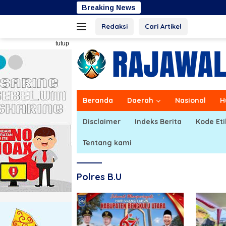
Langsung
Breaking News
Sugimulyo Teg
ke
Redaksi
Cari Artikel
konten
tutup
Beranda
Daerah
Nasional
H
Disclaimer
Indeks Berita
Kode Eti
Tentang kami
Polres B.U