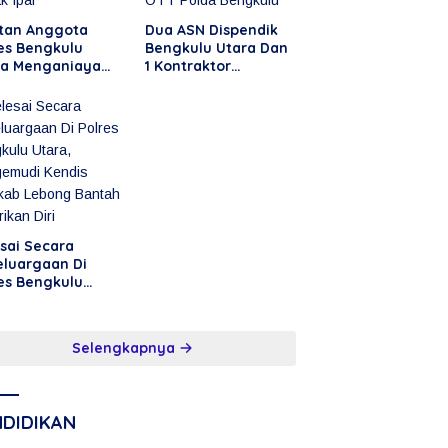
tan Anggota
Dua ASN Dispendik
es Bengkulu
Bengkulu Utara Dan
ra Menganiaya
1 Kontraktor
tan Kakak Ipar
Terjaring OTT Polda
Bengkulu
sai Secara
eluargaan Di
es Bengkulu
ra, Pengemudi
dis Pemkab
ong Bantah
Selengkapnya
rikan Diri
NDIDIKAN