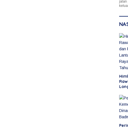
jalan
kelua
NA
Him
Raw
Lon
Raw
Men
Idul
Tah
Peri