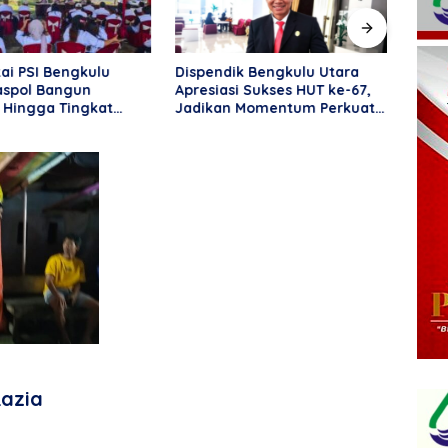
ai PSI Bengkulu
Dispendik Bengkulu Utara
Pari
aspol Bangun
Apresiasi Sukses HUT ke-67,
Bengk
 Hingga Tingkat
Jadikan Momentum Perkuat
Setu
Pendidikan dan
Perd
Kebersamaan
Razia