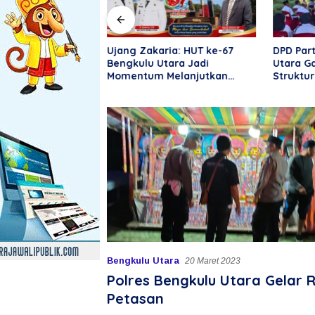
Tegaskan Angka
Ujang Zakaria: HUT ke-67
DPD Part
ar Bukan
Bengkulu Utara Jadi
Utara G
erugian Aktual
Momentum Melanjutkan
Struktur
RS
Kemajuan Daerah
DPRT
Bengkulu Utara
20 Maret 2023
Polres Bengkulu Utara Gelar 
Petasan