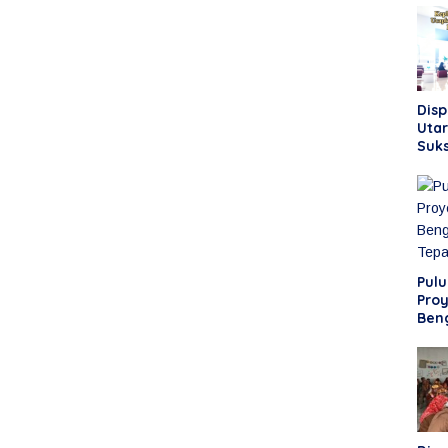
Dis
Utar
Suks
Jad
Perk
dan
Pul
Proy
Ben
Sele