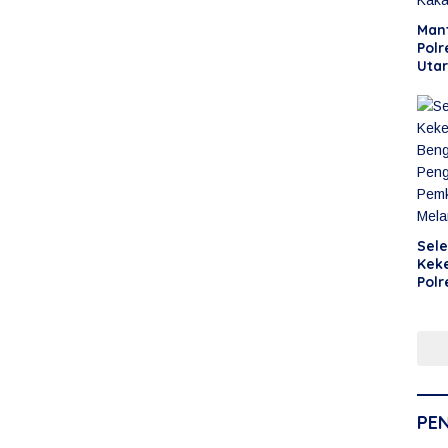
Man
Polr
Uta
Man
Sele
Kek
Polr
Uta
Ken
Leb
Mela
PE