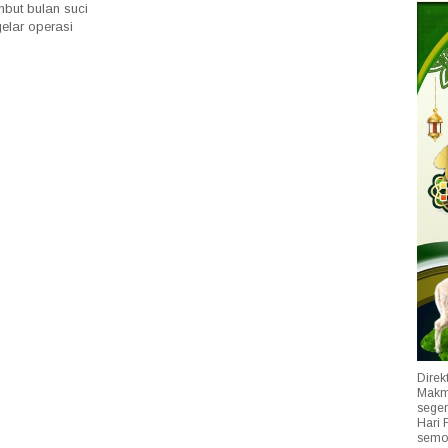
ut bulan suci
elar operasi
Direk
Makmu
segen
Hari 
semog