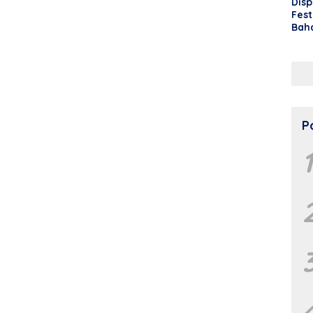
Disp
Fest
Bah
Kab
Mod
P