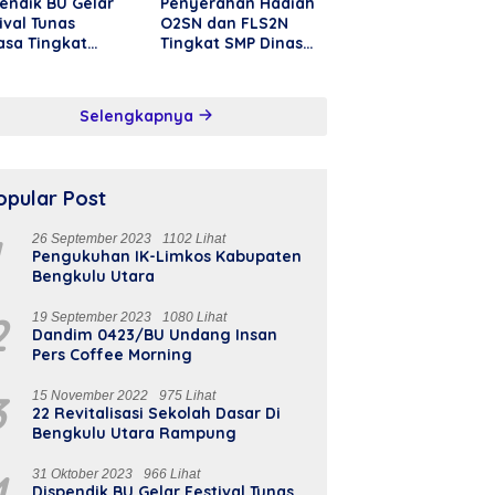
endik BU Gelar
Penyerahan Hadiah
ival Tunas
O2SN dan FLS2N
asa Tingkat
Tingkat SMP Dinas
upaten Di SD
Pendidikan Bengkulu
el BU
Utara
Selengkapnya
opular Post
1
26 September 2023
1102 Lihat
Pengukuhan IK-Limkos Kabupaten
Bengkulu Utara
2
19 September 2023
1080 Lihat
Dandim 0423/BU Undang Insan
Pers Coffee Morning
3
15 November 2022
975 Lihat
22 Revitalisasi Sekolah Dasar Di
Bengkulu Utara Rampung
4
31 Oktober 2023
966 Lihat
Dispendik BU Gelar Festival Tunas