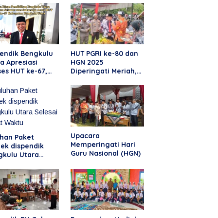
pendik Bengkulu
HUT PGRI ke-80 dan
a Apresiasi
HGN 2025
es HUT ke-67,
Diperingati Meriah,
ikan Momentum
Apresiasi Dedikasi
uat Pendidikan
Guru Bengkulu Utara
 Kebersamaan
Upacara
uhan Paket
Memperingati Hari
ek dispendik
Guru Nasional (HGN)
gkulu Utara
sai Tepat Waktu