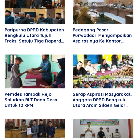
Paripurna DPRD Kabupaten
Pedagang Pasar
Bengkulu Utara Tujuh
Purwodadi Menyampaikan
Fraksi Setuju Tiga Raperda
Aspirasinya Ke Kantor
Menjadi Perda
DPRD BU
Pemdes Tambak Rejo
Serap Aspirasi Masyarakat,
Salurkan BLT Dana Desa
Anggota DPRD Bengkulu
Untuk 10 KPM
Utara Ardin Silaen Gelar
Reses di Desa Rama Agung