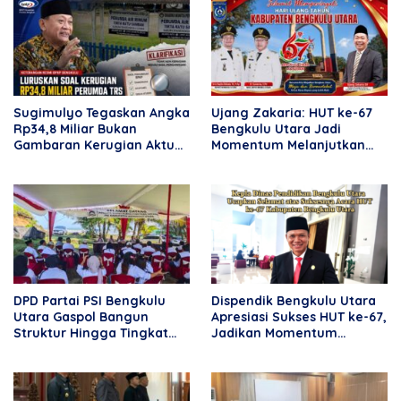
Sugimulyo Tegaskan Angka
Ujang Zakaria: HUT ke-67
Rp34,8 Miliar Bukan
Bengkulu Utara Jadi
Gambaran Kerugian Aktual
Momentum Melanjutkan
Perumda TRS
Kemajuan Daerah
DPD Partai PSI Bengkulu
Dispendik Bengkulu Utara
Utara Gaspol Bangun
Apresiasi Sukses HUT ke-67,
Struktur Hingga Tingkat
Jadikan Momentum
DPRT
Perkuat Pendidikan dan
Kebersamaan