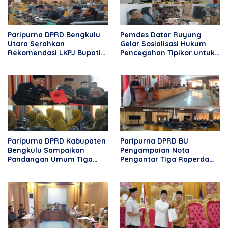
Paripurna DPRD Bengkulu
Pemdes Datar Ruyung
Utara Serahkan
Gelar Sosialisasi Hukum
Rekomendasi LKPJ Bupati
Pencegahan Tipikor untuk
2025, Tekankan
Aparatur Desa dan
Optimalisasi Program dan
Masyarakat
Anggaran
Paripurna DPRD Kabupaten
Paripurna DPRD BU
Bengkulu Sampaikan
Penyampaian Nota
Pandangan Umum Tiga
Pengantar Tiga Raperda
Nota Raperda Pengantar
2026
Bupati