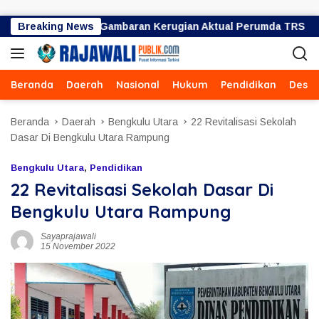
Langsung ke konten
iliar Bukan Gambaran Kerugian Aktual Perumda TRS
Breaking News
U
Beranda
Daerah
Nasional
Hukum
Pendidikan
Desa
Beranda
Daerah
Bengkulu Utara
22 Revitalisasi Sekolah
Dasar Di Bengkulu Utara Rampung
Bengkulu Utara
,
Pendidikan
22 Revitalisasi Sekolah Dasar Di
Bengkulu Utara Rampung
Sayaprajawali
15 November 2022