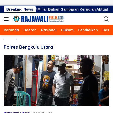
Langsung ke konten
skan Angka Rp34,8 Miliar Bukan Gambaran Kerugian Aktual Pe
Breaking News
Beranda
Daerah
Nasional
Hukum
Pendidikan
Desa
Polres Bengkulu Utara
Bengkulu Utara