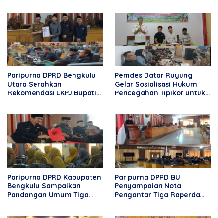
Paripurna DPRD Bengkulu
Pemdes Datar Ruyung
Utara Serahkan
Gelar Sosialisasi Hukum
Rekomendasi LKPJ Bupati
Pencegahan Tipikor untuk
2025, Tekankan
Aparatur Desa dan
Optimalisasi Program dan
Masyarakat
Anggaran
Paripurna DPRD Kabupaten
Paripurna DPRD BU
Bengkulu Sampaikan
Penyampaian Nota
Pandangan Umum Tiga
Pengantar Tiga Raperda
Nota Raperda Pengantar
2026
Bupati