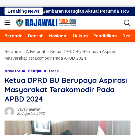
Langsung ke konten
liar Bukan Gambaran Kerugian Aktual Perumda TRS
Breaking News
Uj
Beranda
Daerah
Nasional
Hukum
Pendidikan
Desa
Beranda
Advetorial
Ketua DPRD BU Berupaya Aspirasi
Masyarakat Terakomodir Pada APBD 2024
Advetorial
,
Bengkulu Utara
Ketua DPRD BU Berupaya Aspirasi
Masyarakat Terakomodir Pada
APBD 2024
Sayaprajawali
20 Agustus 2023