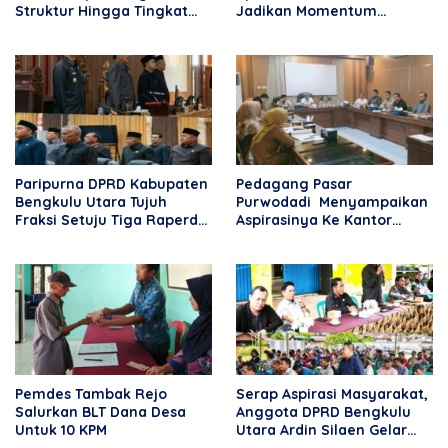
Struktur Hingga Tingkat
Jadikan Momentum
DPRT
Perkuat Pendidikan dan
Kebersamaan
Paripurna DPRD Kabupaten
Pedagang Pasar
Bengkulu Utara Tujuh
Purwodadi Menyampaikan
Fraksi Setuju Tiga Raperda
Aspirasinya Ke Kantor
Menjadi Perda
DPRD BU
Pemdes Tambak Rejo
Serap Aspirasi Masyarakat,
Salurkan BLT Dana Desa
Anggota DPRD Bengkulu
Untuk 10 KPM
Utara Ardin Silaen Gelar
Reses di Desa Rama Agung