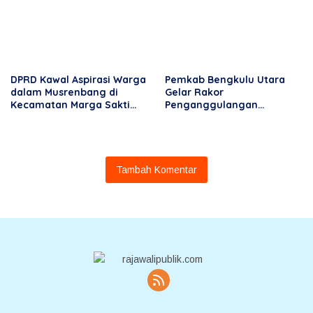
DPRD Kawal Aspirasi Warga
Pemkab Bengkulu Utara
dalam Musrenbang di
Gelar Rakor
Kecamatan Marga Sakti
Penganggulangan
Seblat
Kemiskinan 2025: Perkuat
Ekonomi Warga dan
Perluas Lapangan Kerja
Tambah Komentar