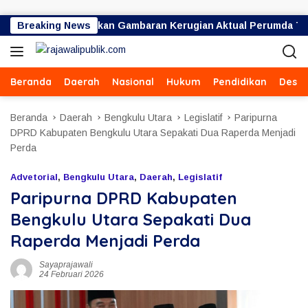
Langsung ke konten
34,8 Miliar Bukan Gambaran Kerugian Aktual Perumda TRS
Breaking News
Beranda
Daerah
Nasional
Hukum
Pendidikan
Desa
Beranda
Daerah
Bengkulu Utara
Legislatif
Paripurna
DPRD Kabupaten Bengkulu Utara Sepakati Dua Raperda Menjadi
Perda
Advetorial
,
Bengkulu Utara
,
Daerah
,
Legislatif
Paripurna DPRD Kabupaten
Bengkulu Utara Sepakati Dua
Raperda Menjadi Perda
Sayaprajawali
24 Februari 2026