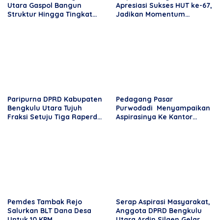
Utara Gaspol Bangun
Apresiasi Sukses HUT ke-67,
Struktur Hingga Tingkat
Jadikan Momentum
DPRT
Perkuat Pendidikan dan
Kebersamaan
Paripurna DPRD Kabupaten
Pedagang Pasar
Bengkulu Utara Tujuh
Purwodadi Menyampaikan
Fraksi Setuju Tiga Raperda
Aspirasinya Ke Kantor
Menjadi Perda
DPRD BU
Pemdes Tambak Rejo
Serap Aspirasi Masyarakat,
Salurkan BLT Dana Desa
Anggota DPRD Bengkulu
Untuk 10 KPM
Utara Ardin Silaen Gelar