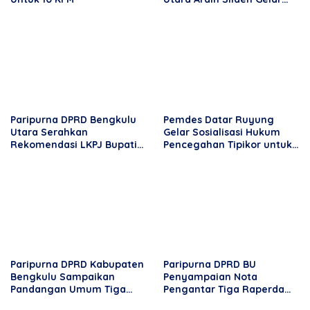
Reses di Desa Rama Agung
Paripurna DPRD Bengkulu
Pemdes Datar Ruyung
Utara Serahkan
Gelar Sosialisasi Hukum
Rekomendasi LKPJ Bupati
Pencegahan Tipikor untuk
2025, Tekankan
Aparatur Desa dan
Optimalisasi Program dan
Masyarakat
Anggaran
Paripurna DPRD Kabupaten
Paripurna DPRD BU
Bengkulu Sampaikan
Penyampaian Nota
Pandangan Umum Tiga
Pengantar Tiga Raperda
Nota Raperda Pengantar
2026