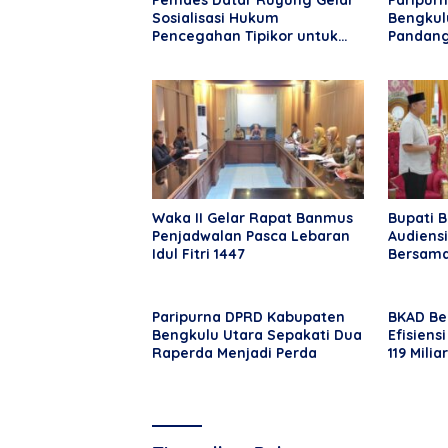
Pemdes Datar Ruyung Gelar
Paripur
Sosialisasi Hukum
Bengkul
Pencegahan Tipikor untuk
Pandang
Aparatur Desa dan
Raperda
Masyarakat
Waka II Gelar Rapat Banmus
Bupati 
Penjadwalan Pasca Lebaran
Audiens
Idul Fitri 1447
Bersama
Bengkul
Paripurna DPRD Kabupaten
BKAD Be
Bengkulu Utara Sepakati Dua
Efisiens
Raperda Menjadi Perda
119 Miliar