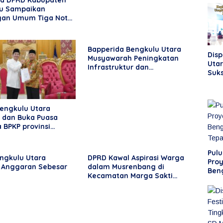
na DPRD Kabupaten
u Sampaikan
an Umum Tiga Nota
 Pengantar Bupati
Bapperida Bengkulu Utara
Dis
Musyawarah Peningkatan
Utar
Infrastruktur dan
Suks
Perekonomian
Jad
Perk
dan
Bengkulu Utara
i dan Buka Puasa
 BPKP provinsi
u
Pul
ngkulu Utara
DPRD Kawal Aspirasi Warga
Proy
i Anggaran Sebesar
dalam Musrenbang di
Ben
Kecamatan Marga Sakti
Sele
Seblat