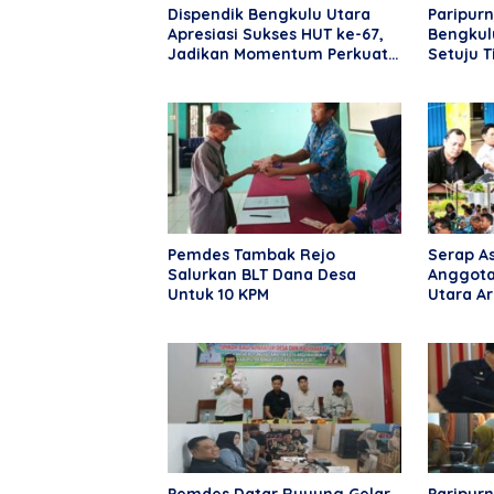
Dispendik Bengkulu Utara
Paripur
Apresiasi Sukses HUT ke-67,
Bengkulu
Jadikan Momentum Perkuat
Setuju 
Pendidikan dan
Perda
Kebersamaan
Pemdes Tambak Rejo
Serap As
Salurkan BLT Dana Desa
Anggota
Untuk 10 KPM
Utara Ar
Reses d