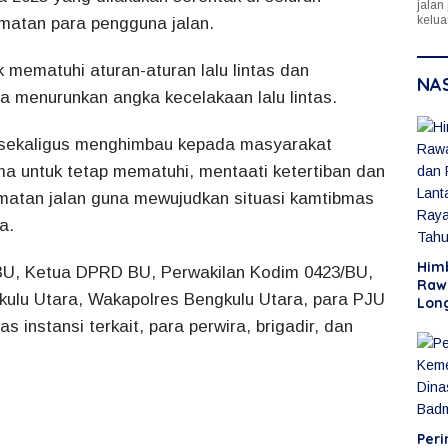
jalan
kelua
amatan para pengguna jalan.
mematuhi aturan-aturan lalu lintas dan
NA
 menurunkan angka kecelakaan lalu lintas.
, sekaligus menghimbau kepada masyarakat
a untuk tetap mematuhi, mentaati ketertiban dan
amatan jalan guna mewujudkan situasi kamtibmas
a.
Him
es BU, Ketua DPRD BU, Perwakilan Kodim 0423/BU,
Raw
kulu Utara, Wakapolres Bengkulu Utara, para PJU
Lon
Raw
s instansi terkait, para perwira, brigadir, dan
Men
Idul
Tah
Peri