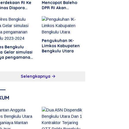
erdekaan RI Ke
Mencopot Baleho
inas Dispora
DPR RI Akan
ba Badminton
Berbuntut
perpanjang
Pengukuhan IK-
Limkos Kabupaten
es Bengkulu
Bengkulu Utara
a Gelar simulasi
ya pengamanan
ilu 2023-2024
Selengkapnya
KUM