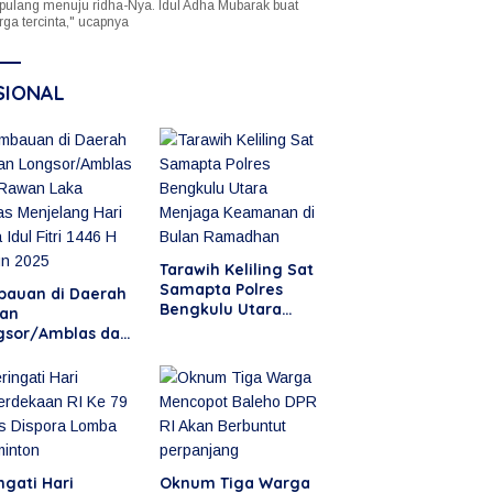
 pulang menuju ridha-Nya. Idul Adha Mubarak buat
rga tercinta," ucapnya
SIONAL
Tarawih Keliling Sat
Samapta Polres
bauan di Daerah
Bengkulu Utara
an
Menjaga Keamanan
gsor/Amblas dan
di Bulan Ramadhan
an Laka Lantas
jelang Hari Raya
 Fitri 1446 H
un 2025
ngati Hari
Oknum Tiga Warga