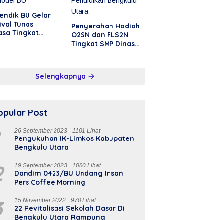
endik BU Gelar
ival Tunas
Penyerahan Hadiah
asa Tingkat
O2SN dan FLS2N
upaten Di SD
Tingkat SMP Dinas
el BU
Pendidikan Bengkulu
Utara
Selengkapnya
opular Post
1
26 September 2023
1101 Lihat
Pengukuhan IK-Limkos Kabupaten
Bengkulu Utara
2
19 September 2023
1080 Lihat
Dandim 0423/BU Undang Insan
Pers Coffee Morning
3
15 November 2022
970 Lihat
22 Revitalisasi Sekolah Dasar Di
Bengkulu Utara Rampung