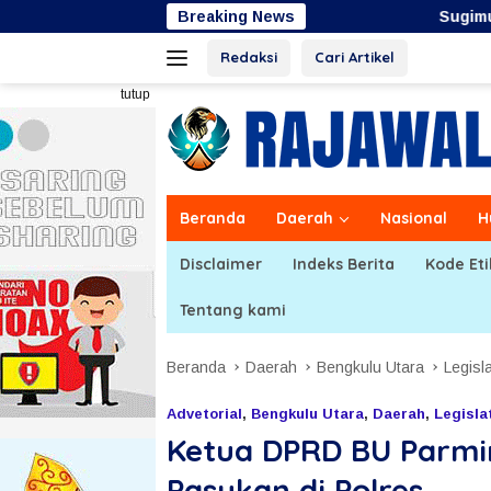
Langsung
Breaking News
Sugimulyo Tegaskan Angka
ke
Redaksi
Cari Artikel
konten
tutup
Beranda
Daerah
Nasional
H
Disclaimer
Indeks Berita
Kode Eti
Tentang kami
Beranda
Daerah
Bengkulu Utara
Legisla
Advetorial
,
Bengkulu Utara
,
Daerah
,
Legislat
Ketua DPRD BU Parmin,
Pasukan di Polres