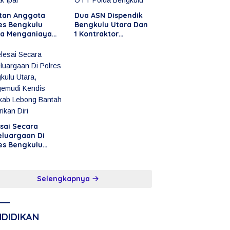
tan Anggota
Dua ASN Dispendik
es Bengkulu
Bengkulu Utara Dan
ra Menganiaya
1 Kontraktor
tan Kakak Ipar
Terjaring OTT Polda
Bengkulu
sai Secara
eluargaan Di
es Bengkulu
ra, Pengemudi
dis Pemkab
ong Bantah
Selengkapnya
rikan Diri
NDIDIKAN