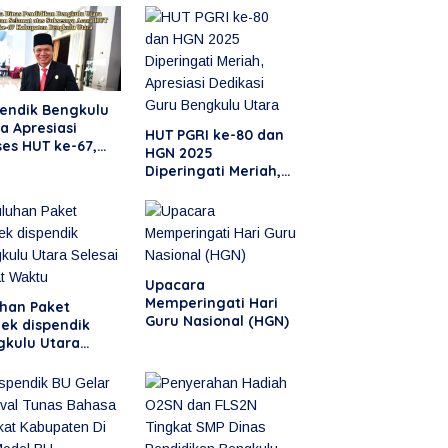
pendik Bengkulu
a Apresiasi
HUT PGRI ke-80 dan
es HUT ke-67,
HGN 2025
ikan Momentum
Diperingati Meriah,
uat Pendidikan
Apresiasi Dedikasi
 Kebersamaan
Guru Bengkulu Utara
Upacara
Memperingati Hari
uhan Paket
Guru Nasional (HGN)
ek dispendik
gkulu Utara
sai Tepat Waktu