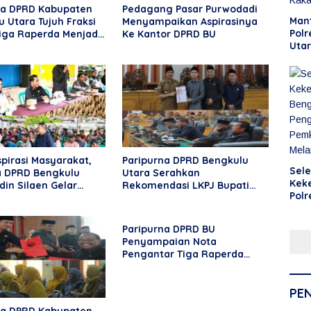
na DPRD Kabupaten
Pedagang Pasar Purwodadi
Man
 Utara Tujuh Fraksi
Menyampaikan Aspirasinya
Polr
Tiga Raperda Menjadi
Ke Kantor DPRD BU
Uta
Man
pirasi Masyarakat,
Paripurna DPRD Bengkulu
Sele
 DPRD Bengkulu
Utara Serahkan
Kek
din Silaen Gelar
Rekomendasi LKPJ Bupati
Polr
i Desa Rama Agung
2025, Tekankan Optimalisasi
Uta
Program dan Anggaran
Ken
Paripurna DPRD BU
Leb
Penyampaian Nota
Mela
Pengantar Tiga Raperda
2026
PE