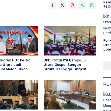
Kem
79 D
Lom
Polr
Utar
upa
Pem
karia: HUT ke-67
DPD Partai PSI Bengkulu
u Utara Jadi
Utara Gaspol Bangun
m Melanjutkan
Struktur Hingga Tingkat
n Daerah
DPRT
HU