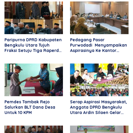
Paripurna DPRD Kabupaten
Pedagang Pasar
Bengkulu Utara Tujuh
Purwodadi Menyampaikan
Fraksi Setuju Tiga Raperda
Aspirasinya Ke Kantor
Menjadi Perda
DPRD BU
Pemdes Tambak Rejo
Serap Aspirasi Masyarakat,
Salurkan BLT Dana Desa
Anggota DPRD Bengkulu
Untuk 10 KPM
Utara Ardin Silaen Gelar
Reses di Desa Rama Agung