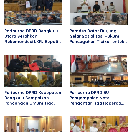
Paripurna DPRD Bengkulu
Pemdes Datar Ruyung
Utara Serahkan
Gelar Sosialisasi Hukum
Rekomendasi LKPJ Bupati
Pencegahan Tipikor untuk
2025, Tekankan
Aparatur Desa dan
Optimalisasi Program dan
Masyarakat
Anggaran
Paripurna DPRD Kabupaten
Paripurna DPRD BU
Bengkulu Sampaikan
Penyampaian Nota
Pandangan Umum Tiga
Pengantar Tiga Raperda
Nota Raperda Pengantar
2026
Bupati