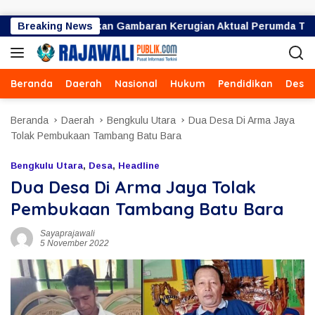
Langsung ke konten
8 Miliar Bukan Gambaran Kerugian Aktual Perumda TRS
Breaking News
Beranda
Daerah
Nasional
Hukum
Pendidikan
Desa
Beranda
Daerah
Bengkulu Utara
Dua Desa Di Arma Jaya
Tolak Pembukaan Tambang Batu Bara
Bengkulu Utara
,
Desa
,
Headline
Dua Desa Di Arma Jaya Tolak
Pembukaan Tambang Batu Bara
Sayaprajawali
5 November 2022