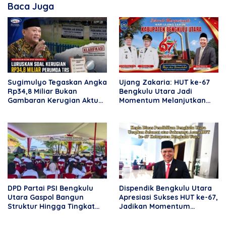
Baca Juga
Sugimulyo Tegaskan Angka
Ujang Zakaria: HUT ke-67
Rp34,8 Miliar Bukan
Bengkulu Utara Jadi
Gambaran Kerugian Aktual
Momentum Melanjutkan
Perumda TRS
Kemajuan Daerah
DPD Partai PSI Bengkulu
Dispendik Bengkulu Utara
Utara Gaspol Bangun
Apresiasi Sukses HUT ke-67,
Struktur Hingga Tingkat
Jadikan Momentum
DPRT
Perkuat Pendidikan dan
Kebersamaan