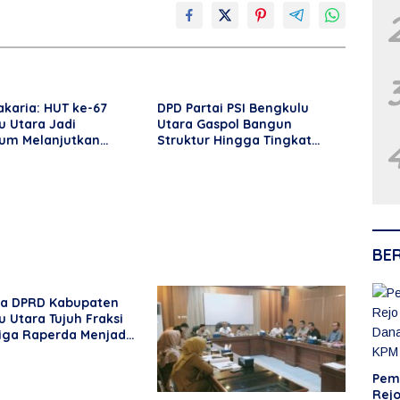
karia: HUT ke-67
DPD Partai PSI Bengkulu
u Utara Jadi
Utara Gaspol Bangun
m Melanjutkan
Struktur Hingga Tingkat
n Daerah
DPRT
BE
na DPRD Kabupaten
 Utara Tujuh Fraksi
Tiga Raperda Menjadi
Pem
Rejo