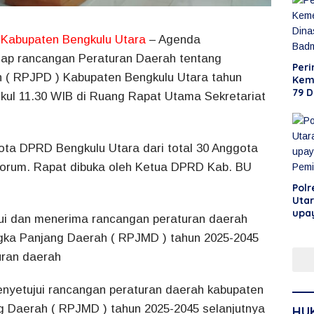
Idul
Tah
Kabupaten Bengkulu Utara
– Agenda
dap rancangan Peraturan Daerah tentang
Peri
( RPJPD ) Kabupaten Bengkulu Utara tahun
Kem
79 D
ukul 11.30 WIB di Ruang Rapat Utama Sekretariat
Lom
gota DPRD Bengkulu Utara dari total 30 Anggota
orum. Rapat dibuka oleh Ketua DPRD Kab. BU
Polr
Utar
upa
ui dan menerima rancangan peraturan daerah
Pem
ka Panjang Daerah ( RPJMD ) tahun 2025-2045
uran daerah
enyetujui rancangan peraturan daerah kabupaten
 Daerah ( RPJMD ) tahun 2025-2045 selanjutnya
HU