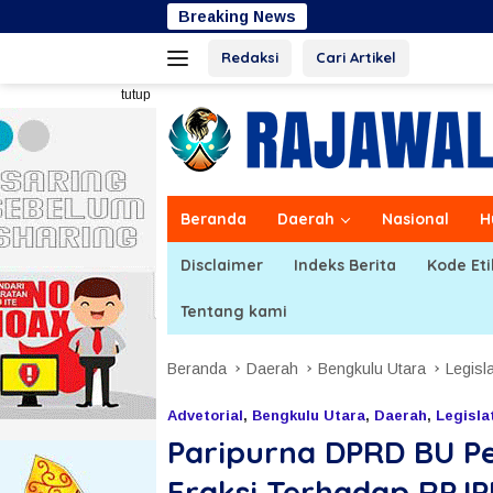
Langsung
Breaking News
Sugimulyo Tegaskan 
ke
Redaksi
Cari Artikel
konten
tutup
Beranda
Daerah
Nasional
H
Disclaimer
Indeks Berita
Kode Eti
Tentang kami
Beranda
Daerah
Bengkulu Utara
Legisla
Advetorial
,
Bengkulu Utara
,
Daerah
,
Legislat
Paripurna DPRD BU P
Fraksi Terhadap RPJP