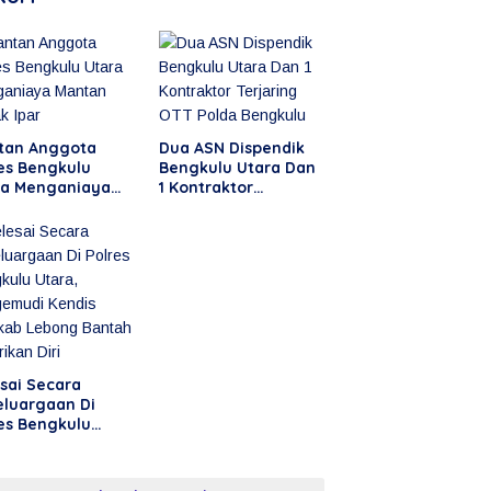
tan Anggota
Dua ASN Dispendik
es Bengkulu
Bengkulu Utara Dan
ra Menganiaya
1 Kontraktor
tan Kakak Ipar
Terjaring OTT Polda
Bengkulu
sai Secara
eluargaan Di
es Bengkulu
ra, Pengemudi
dis Pemkab
ong Bantah