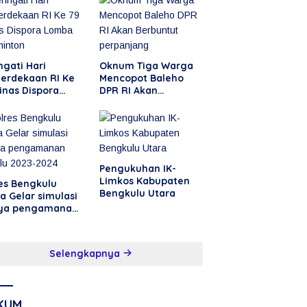
 Fitri 1446 H
un 2025
ngati Hari
Oknum Tiga Warga
erdekaan RI Ke
Mencopot Baleho
inas Dispora
DPR RI Akan
ba Badminton
Berbuntut
perpanjang
Pengukuhan IK-
Limkos Kabupaten
es Bengkulu
Bengkulu Utara
a Gelar simulasi
ya pengamanan
ilu 2023-2024
Selengkapnya
KUM