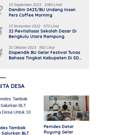
2
19 September 2023
1080 Lihat
Dandim 0423/BU Undang Insan
Pers Coffee Morning
3
15 November 2022
970 Lihat
22 Revitalisasi Sekolah Dasar Di
Bengkulu Utara Rampung
4
31 Oktober 2023
962 Lihat
Dispendik BU Gelar Festival Tunas
Bahasa Tingkat Kabupaten Di SD
Model BU
RITA DESA
Pemdes Datar
des Tambak
Ruyung Gelar
 Salurkan BLT