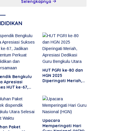
Selengkapnya
rikan Diri
NDIDIKAN
HUT PGRI ke-80 dan
HGN 2025
pendik Bengkulu
Diperingati Meriah,
a Apresiasi
Apresiasi Dedikasi
es HUT ke-67,
Guru Bengkulu Utara
ikan Momentum
uat Pendidikan
 Kebersamaan
Upacara
Memperingati Hari
uhan Paket
Guru Nasional (HGN)