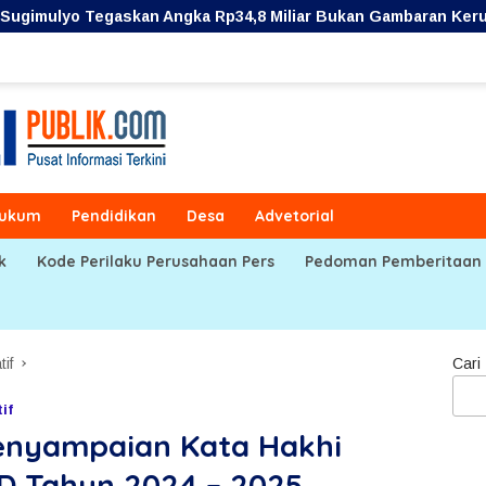
Angka Rp34,8 Miliar Bukan Gambaran Kerugian Aktual Perumda
ukum
Pendidikan
Desa
Advetorial
k
Kode Perilaku Perusahaan Pers
Pedoman Pemberitaan 
tif
Cari
if
enyampaian Kata Hakhi
D Tahun 2024 – 2025