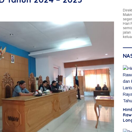
Direk
Makmu
segen
Hari 
semog
jalan
kelua
NA
Him
Raw
Lon
Raw
Men