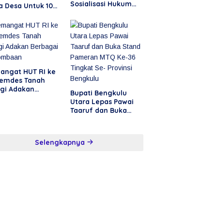
Sosialisasi Hukum
a Desa Untuk 10
Pencegahan Tipikor
untuk Aparatur Desa
dan Masyarakat
angat HUT RI ke
Pemdes Tanah
ggi Adakan
Bupati Bengkulu
bagai
Utara Lepas Pawai
lombaan
Taaruf dan Buka
Stand Pameran MTQ
Ke-36 Tingkat Se-
Provinsi Bengkulu
Selengkapnya