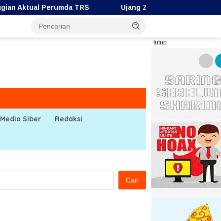
 TRS
Ujang Zakaria: HUT ke-67 Bengkulu Utara Jadi M
tutup
Media Siber
Redaksi
Cari