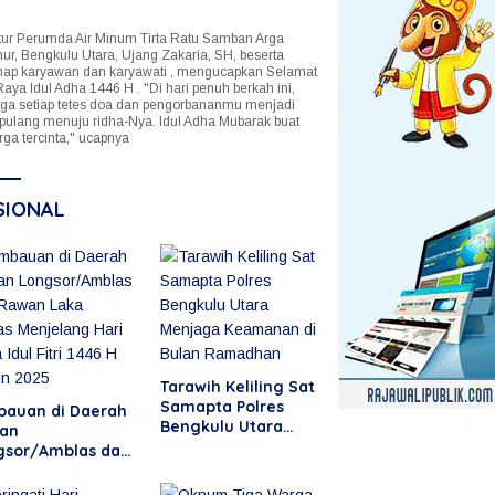
tur Perumda Air Minum Tirta Ratu Samban Arga
r, Bengkulu Utara, Ujang Zakaria, SH, beserta
ap karyawan dan karyawati , mengucapkan Selamat
Raya Idul Adha 1446 H . "Di hari penuh berkah ini,
a setiap tetes doa dan pengorbananmu menjadi
 pulang menuju ridha-Nya. Idul Adha Mubarak buat
rga tercinta," ucapnya
SIONAL
Tarawih Keliling Sat
Samapta Polres
bauan di Daerah
Bengkulu Utara
an
Menjaga Keamanan
gsor/Amblas dan
di Bulan Ramadhan
an Laka Lantas
jelang Hari Raya