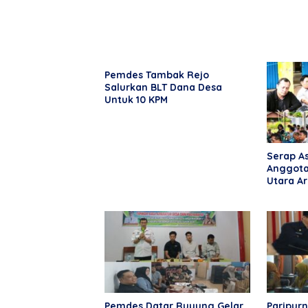
Pemdes Tambak Rejo
Salurkan BLT Dana Desa
Untuk 10 KPM
Serap As
Anggota
Utara Ar
Reses d
Pemdes Datar Ruyung Gelar
Paripur