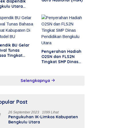
ek dispendik
gkulu Utara
sai Tepat Waktu
endik BU Gelar
ival Tunas
Penyerahan Hadiah
asa Tingkat
O2SN dan FLS2N
upaten Di SD
Tingkat SMP Dinas
el BU
Pendidikan Bengkulu
Utara
Selengkapnya
opular Post
1
26 September 2023
1099 Lihat
Pengukuhan IK-Limkos Kabupaten
Bengkulu Utara