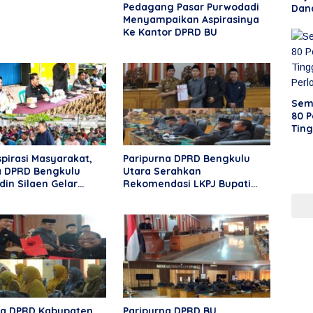
Pedagang Pasar Purwodadi
Dan
Menyampaikan Aspirasinya
KPM
Ke Kantor DPRD BU
Sem
80 
Tin
Ber
Per
pirasi Masyarakat,
Paripurna DPRD Bengkulu
 DPRD Bengkulu
Utara Serahkan
din Silaen Gelar
Rekomendasi LKPJ Bupati
i Desa Rama Agung
2025, Tekankan Optimalisasi
Program dan Anggaran
na DPRD Kabupaten
Paripurna DPRD BU