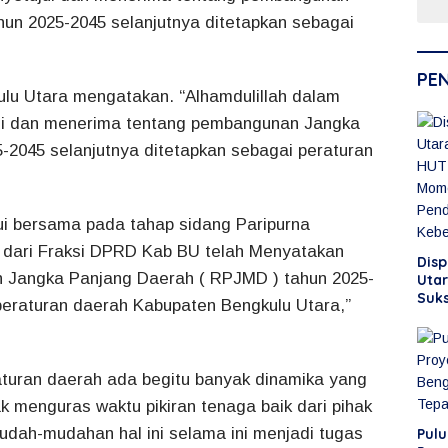
Mela
un 2025-2045 selanjutnya ditetapkan sebagai
PE
lu Utara mengatakan. “Alhamdulillah dalam
ui dan menerima tentang pembangunan Jangka
-2045 selanjutnya ditetapkan sebagai peraturan
i bersama pada tahap sidang Paripurna
i dari Fraksi DPRD Kab BU telah Menyatakan
Dis
 Jangka Panjang Daerah ( RPJMD ) tahun 2025-
Utar
Suks
peraturan daerah Kabupaten Bengkulu Utara,”
Jad
Perk
dan
uran daerah ada begitu banyak dinamika yang
ak menguras waktu pikiran tenaga baik dari pihak
mudah-mudahan hal ini selama ini menjadi tugas
Pul