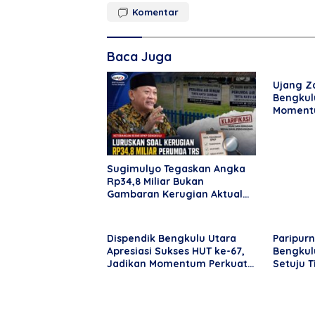
Komentar
Baca Juga
Ujang Za
Bengkul
Momentu
Kemajua
Sugimulyo Tegaskan Angka
Rp34,8 Miliar Bukan
Gambaran Kerugian Aktual
Perumda TRS
Dispendik Bengkulu Utara
Paripur
Apresiasi Sukses HUT ke-67,
Bengkulu
Jadikan Momentum Perkuat
Setuju 
Pendidikan dan
Perda
Kebersamaan