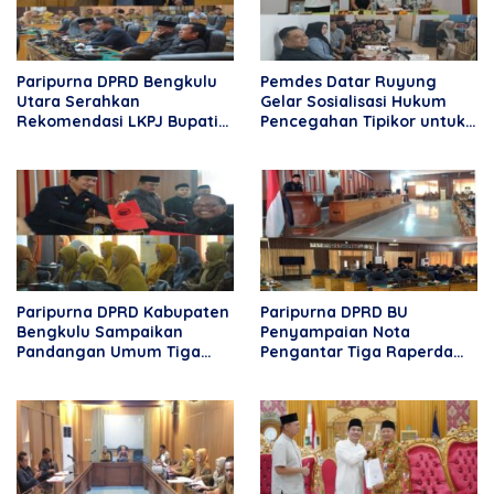
Paripurna DPRD Bengkulu
Pemdes Datar Ruyung
Utara Serahkan
Gelar Sosialisasi Hukum
Rekomendasi LKPJ Bupati
Pencegahan Tipikor untuk
2025, Tekankan
Aparatur Desa dan
Optimalisasi Program dan
Masyarakat
Anggaran
Paripurna DPRD Kabupaten
Paripurna DPRD BU
Bengkulu Sampaikan
Penyampaian Nota
Pandangan Umum Tiga
Pengantar Tiga Raperda
Nota Raperda Pengantar
2026
Bupati