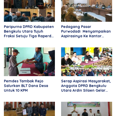
Paripurna DPRD Kabupaten
Pedagang Pasar
Bengkulu Utara Tujuh
Purwodadi Menyampaikan
Fraksi Setuju Tiga Raperda
Aspirasinya Ke Kantor
Menjadi Perda
DPRD BU
Pemdes Tambak Rejo
Serap Aspirasi Masyarakat,
Salurkan BLT Dana Desa
Anggota DPRD Bengkulu
Untuk 10 KPM
Utara Ardin Silaen Gelar
Reses di Desa Rama Agung