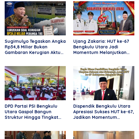
Sugimulyo Tegaskan Angka
Ujang Zakaria: HUT ke-67
Rp34,8 Miliar Bukan
Bengkulu Utara Jadi
Gambaran Kerugian Aktual
Momentum Melanjutkan
Perumda TRS
Kemajuan Daerah
DPD Partai PSI Bengkulu
Dispendik Bengkulu Utara
Utara Gaspol Bangun
Apresiasi Sukses HUT ke-67,
Struktur Hingga Tingkat
Jadikan Momentum
DPRT
Perkuat Pendidikan dan
Kebersamaan