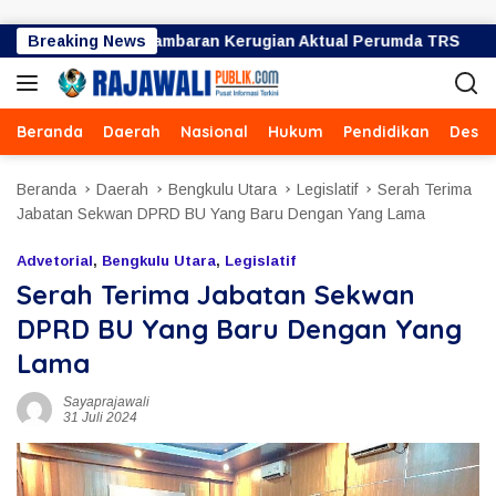
Langsung ke konten
ar Bukan Gambaran Kerugian Aktual Perumda TRS
Breaking News
Ujan
Beranda
Daerah
Nasional
Hukum
Pendidikan
Desa
Beranda
Daerah
Bengkulu Utara
Legislatif
Serah Terima
Jabatan Sekwan DPRD BU Yang Baru Dengan Yang Lama
Advetorial
,
Bengkulu Utara
,
Legislatif
Serah Terima Jabatan Sekwan
DPRD BU Yang Baru Dengan Yang
Lama
Sayaprajawali
31 Juli 2024