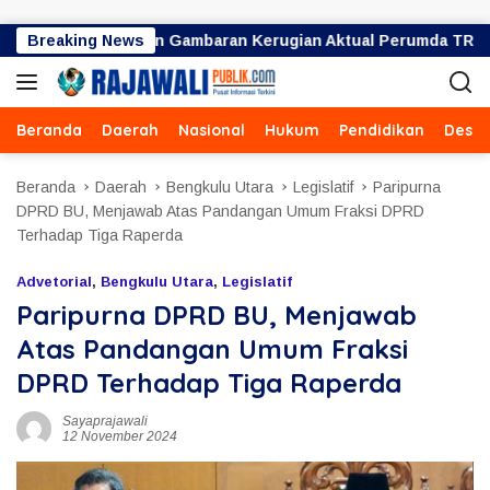
Langsung ke konten
 Miliar Bukan Gambaran Kerugian Aktual Perumda TRS
Breaking News
Beranda
Daerah
Nasional
Hukum
Pendidikan
Desa
Beranda
Daerah
Bengkulu Utara
Legislatif
Paripurna
DPRD BU, Menjawab Atas Pandangan Umum Fraksi DPRD
Terhadap Tiga Raperda
Advetorial
,
Bengkulu Utara
,
Legislatif
Paripurna DPRD BU, Menjawab
Atas Pandangan Umum Fraksi
DPRD Terhadap Tiga Raperda
Sayaprajawali
12 November 2024