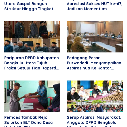
Utara Gaspol Bangun
Apresiasi Sukses HUT ke-67,
Struktur Hingga Tingkat
Jadikan Momentum
DPRT
Perkuat Pendidikan dan
Kebersamaan
Paripurna DPRD Kabupaten
Pedagang Pasar
Bengkulu Utara Tujuh
Purwodadi Menyampaikan
Fraksi Setuju Tiga Raperda
Aspirasinya Ke Kantor
Menjadi Perda
DPRD BU
Pemdes Tambak Rejo
Serap Aspirasi Masyarakat,
Salurkan BLT Dana Desa
Anggota DPRD Bengkulu