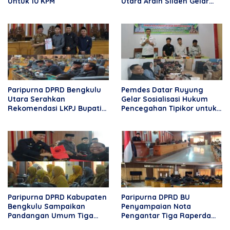
Untuk 10 KPM
Utara Ardin Silaen Gelar
Reses di Desa Rama Agung
Paripurna DPRD Bengkulu
Pemdes Datar Ruyung
Utara Serahkan
Gelar Sosialisasi Hukum
Rekomendasi LKPJ Bupati
Pencegahan Tipikor untuk
2025, Tekankan
Aparatur Desa dan
Optimalisasi Program dan
Masyarakat
Anggaran
Paripurna DPRD Kabupaten
Paripurna DPRD BU
Bengkulu Sampaikan
Penyampaian Nota
Pandangan Umum Tiga
Pengantar Tiga Raperda
Nota Raperda Pengantar
2026