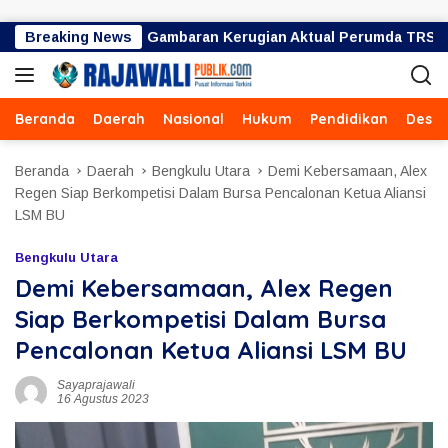
Langsung ke konten
liar Bukan Gambaran Kerugian Aktual Perumda TRS
Breaking News
Uja
Beranda
Daerah
Nasional
Hukum
Pendidikan
Desa
Beranda
Daerah
Bengkulu Utara
Demi Kebersamaan, Alex
Regen Siap Berkompetisi Dalam Bursa Pencalonan Ketua Aliansi
LSM BU
Bengkulu Utara
Demi Kebersamaan, Alex Regen
Siap Berkompetisi Dalam Bursa
Pencalonan Ketua Aliansi LSM BU
Sayaprajawali
16 Agustus 2023