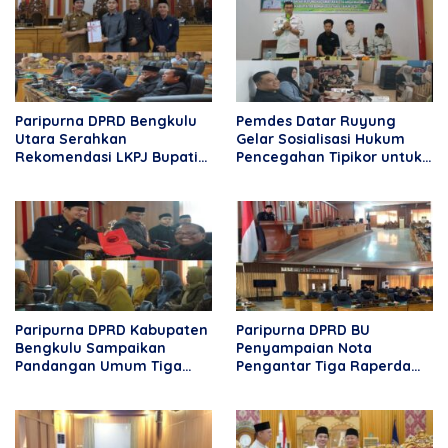
Paripurna DPRD Bengkulu
Pemdes Datar Ruyung
Utara Serahkan
Gelar Sosialisasi Hukum
Rekomendasi LKPJ Bupati
Pencegahan Tipikor untuk
2025, Tekankan
Aparatur Desa dan
Optimalisasi Program dan
Masyarakat
Anggaran
Paripurna DPRD Kabupaten
Paripurna DPRD BU
Bengkulu Sampaikan
Penyampaian Nota
Pandangan Umum Tiga
Pengantar Tiga Raperda
Nota Raperda Pengantar
2026
Bupati