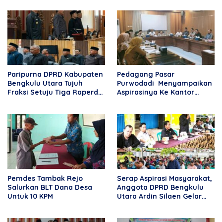
Kebersamaan
Paripurna DPRD Kabupaten
Pedagang Pasar
Bengkulu Utara Tujuh
Purwodadi Menyampaikan
Fraksi Setuju Tiga Raperda
Aspirasinya Ke Kantor
Menjadi Perda
DPRD BU
Pemdes Tambak Rejo
Serap Aspirasi Masyarakat,
Salurkan BLT Dana Desa
Anggota DPRD Bengkulu
Untuk 10 KPM
Utara Ardin Silaen Gelar
Reses di Desa Rama Agung