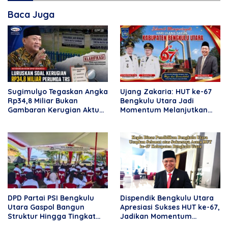
Baca Juga
Sugimulyo Tegaskan Angka
Ujang Zakaria: HUT ke-67
Rp34,8 Miliar Bukan
Bengkulu Utara Jadi
Gambaran Kerugian Aktual
Momentum Melanjutkan
Perumda TRS
Kemajuan Daerah
DPD Partai PSI Bengkulu
Dispendik Bengkulu Utara
Utara Gaspol Bangun
Apresiasi Sukses HUT ke-67,
Struktur Hingga Tingkat
Jadikan Momentum
DPRT
Perkuat Pendidikan dan